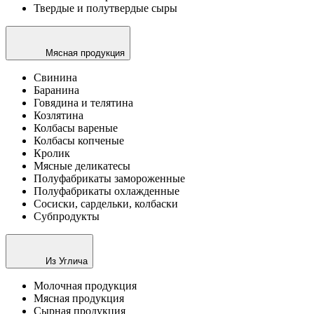
Твердые и полутвердые сыры
Мясная продукция
Cвинина
Баранина
Говядина и телятина
Козлятина
Колбасы вареные
Колбасы копченые
Кролик
Мясные деликатесы
Полуфабрикаты замороженные
Полуфабрикаты охлажденные
Сосиски, сардельки, колбаски
Субпродукты
Из Углича
Молочная продукция
Мясная продукция
Сырная продукция